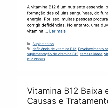
A vitamina B12 é um nutriente essencial 
formação das células sanguíneas, do fu
energia. Por isso, muitas pessoas procur
corrigir deficiências. No entanto, uma d
vitamina …
Ler mais
Categorias
Suplementos
Tags
deficiência de vitamina B12
,
Envelhecimento s
suplementação de vitamina B12
,
terceira idade
,
vi
b12 idosos
Vitamina B12 Baixa 
Causas e Tratament