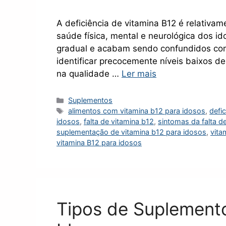
A deficiência de vitamina B12 é relativa
saúde física, mental e neurológica dos i
gradual e acabam sendo confundidos com 
identificar precocemente níveis baixos d
na qualidade …
Ler mais
Categorias
Suplementos
Tags
alimentos com vitamina b12 para idosos
,
defi
idosos
,
falta de vitamina b12
,
sintomas da falta d
suplementação de vitamina b12 para idosos
,
vita
vitamina B12 para idosos
Tipos de Suplemento