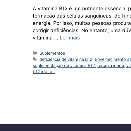
A vitamina B12 é um nutriente essencial 
formação das células sanguíneas, do fu
energia. Por isso, muitas pessoas procur
corrigir deficiências. No entanto, uma d
vitamina …
Ler mais
Categorias
Suplementos
Tags
deficiência de vitamina B12
,
Envelhecimento s
suplementação de vitamina B12
,
terceira idade
,
vi
b12 idosos