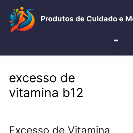
Pular
para
Produtos de Cuidado e M
o
conteúdo
Menu
excesso de
vitamina b12
Excesso de Vitamina