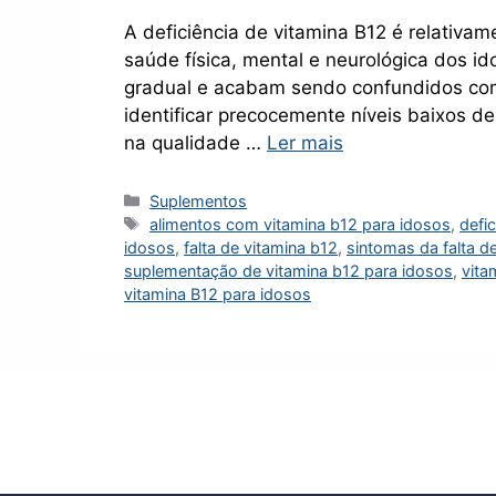
A deficiência de vitamina B12 é relativa
saúde física, mental e neurológica dos i
gradual e acabam sendo confundidos com 
identificar precocemente níveis baixos d
na qualidade …
Ler mais
Categorias
Suplementos
Tags
alimentos com vitamina b12 para idosos
,
defi
idosos
,
falta de vitamina b12
,
sintomas da falta d
suplementação de vitamina b12 para idosos
,
vita
vitamina B12 para idosos