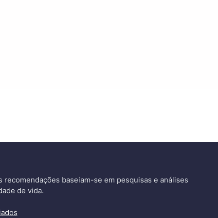
as recomendações baseiam-se em pesquisas e análises
dade de vida.
iados