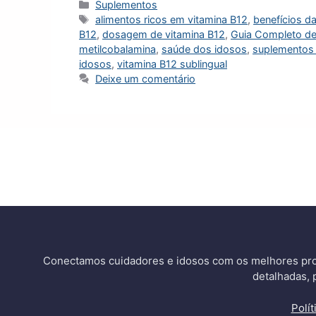
Categorias
Suplementos
Tags
alimentos ricos em vitamina B12
,
benefícios d
B12
,
dosagem de vitamina B12
,
Guia Completo de
metilcobalamina
,
saúde dos idosos
,
suplementos 
idosos
,
vitamina B12 sublingual
Deixe um comentário
Conectamos cuidadores e idosos com os melhores pro
detalhadas, 
Polí