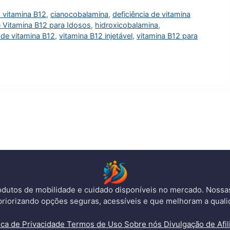
a vitamina B12
,
cianocobalamina
,
deficiência de vitamina
 Vitamina B12 para Idosos
,
hidroxicobalamina
,
de vitamina B12
,
vitamina B12 injetável
,
vitamina B12 para
dutos de mobilidade e cuidado disponíveis no mercado. Noss
priorizando opções seguras, acessíveis e que melhoram a quali
tica de Privacidade
Termos de Uso
Sobre nós
Divulgação de Afil