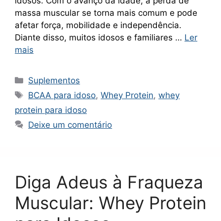
idosos. Com o avanço da idade, a perda de
massa muscular se torna mais comum e pode
afetar força, mobilidade e independência.
Diante disso, muitos idosos e familiares …
Ler
mais
Categorias
Suplementos
Tags
BCAA para idoso
,
Whey Protein
,
whey
protein para idoso
Deixe um comentário
Diga Adeus à Fraqueza
Muscular: Whey Protein