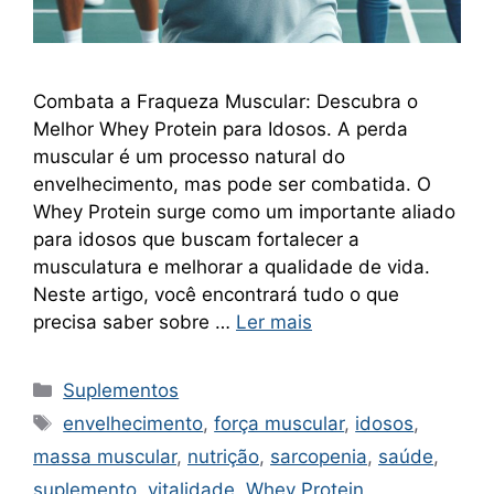
Combata a Fraqueza Muscular: Descubra o
Melhor Whey Protein para Idosos. A perda
muscular é um processo natural do
envelhecimento, mas pode ser combatida. O
Whey Protein surge como um importante aliado
para idosos que buscam fortalecer a
musculatura e melhorar a qualidade de vida.
Neste artigo, você encontrará tudo o que
precisa saber sobre …
Ler mais
Categorias
Suplementos
Tags
envelhecimento
,
força muscular
,
idosos
,
massa muscular
,
nutrição
,
sarcopenia
,
saúde
,
suplemento
,
vitalidade
,
Whey Protein