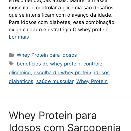
e recomendações atuais. Manter a massa
muscular e controlar a glicemia são desafios
que se intensificam com o avanço da idade.
Para idosos com diabetes, essa combinação
exige cuidado e estratégia.O whey protein …
Ler mais
Categorias
Whey Protein para Idosos
Tags
benefícios do whey protein
,
controle
glicêmico
,
escolha do whey protein
,
idosos
diabéticos
,
saúde muscular
,
Whey Protein
Whey Protein para
Idosos com Sarcopenia