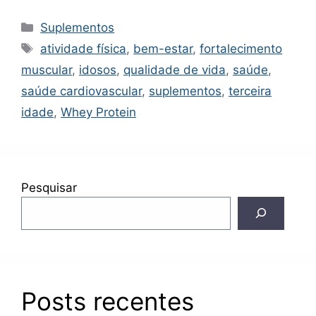
Categorias
Suplementos
Tags
atividade física
,
bem-estar
,
fortalecimento
muscular
,
idosos
,
qualidade de vida
,
saúde
,
saúde cardiovascular
,
suplementos
,
terceira
idade
,
Whey Protein
Pesquisar
Posts recentes