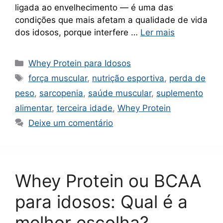
ligada ao envelhecimento — é uma das
condições que mais afetam a qualidade de vida
dos idosos, porque interfere …
Ler mais
Categorias
Whey Protein para Idosos
Tags
força muscular
,
nutrição esportiva
,
perda de
peso
,
sarcopenia
,
saúde muscular
,
suplemento
alimentar
,
terceira idade
,
Whey Protein
Deixe um comentário
Whey Protein ou BCAA
para idosos: Qual é a
melhor escolha?