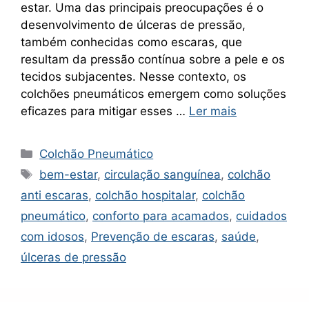
estar. Uma das principais preocupações é o
desenvolvimento de úlceras de pressão,
também conhecidas como escaras, que
resultam da pressão contínua sobre a pele e os
tecidos subjacentes. Nesse contexto, os
colchões pneumáticos emergem como soluções
eficazes para mitigar esses …
Ler mais
Categorias
Colchão Pneumático
Tags
bem-estar
,
circulação sanguínea
,
colchão
anti escaras
,
colchão hospitalar
,
colchão
pneumático
,
conforto para acamados
,
cuidados
com idosos
,
Prevenção de escaras
,
saúde
,
úlceras de pressão