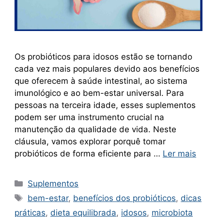
Os probióticos para idosos estão se tornando
cada vez mais populares devido aos benefícios
que oferecem à saúde intestinal, ao sistema
imunológico e ao bem-estar universal. Para
pessoas na terceira idade, esses suplementos
podem ser uma instrumento crucial na
manutenção da qualidade de vida. Neste
cláusula, vamos explorar porquê tomar
probióticos de forma eficiente para …
Ler mais
Categorias
Suplementos
Tags
bem-estar
,
benefícios dos probióticos
,
dicas
práticas
,
dieta equilibrada
,
idosos
,
microbiota