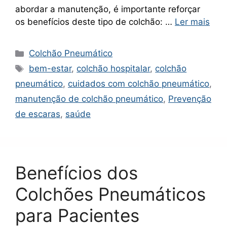
abordar a manutenção, é importante reforçar
os benefícios deste tipo de colchão: …
Ler mais
Categorias
Colchão Pneumático
Tags
bem-estar
,
colchão hospitalar
,
colchão
pneumático
,
cuidados com colchão pneumático
,
manutenção de colchão pneumático
,
Prevenção
de escaras
,
saúde
Benefícios dos
Colchões Pneumáticos
para Pacientes