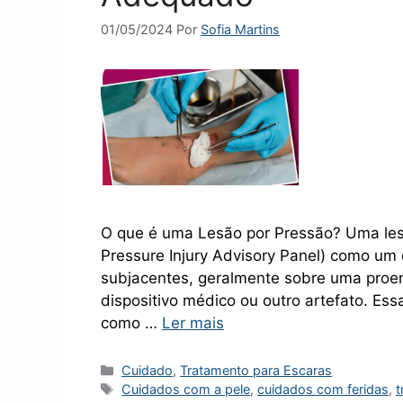
01/05/2024
Por
Sofia Martins
O que é uma Lesão por Pressão? Uma lesã
Pressure Injury Advisory Panel) como um 
subjacentes, geralmente sobre uma proe
dispositivo médico ou outro artefato. Es
como …
Ler mais
Categorias
Cuidado
,
Tratamento para Escaras
Tags
Cuidados com a pele
,
cuidados com feridas
,
t