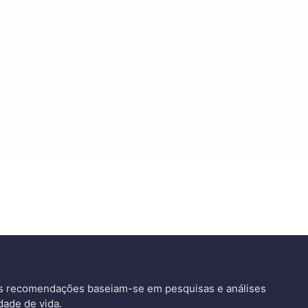
as recomendações baseiam-se em pesquisas e análises
dade de vida.