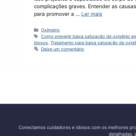
complicações graves. Entender as causa
para promover a …
Ler mais
Categorias
Oxímetro
Tags
Como prevenir baixa saturação de oxigênio e
idosos
,
Tratamento para baixa saturação de oxig
Deixe um comentário
Conectamos cuidadores e idosos com os melhores pro
detalhadas, 