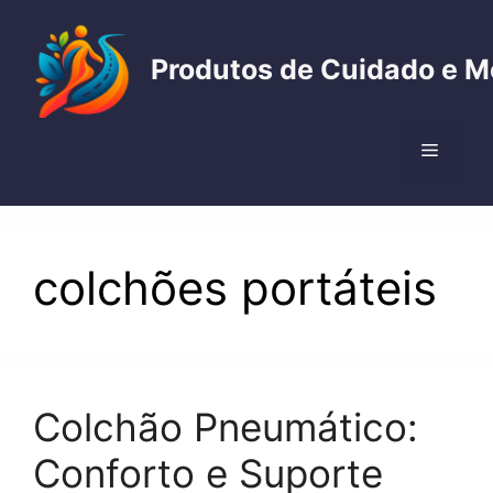
Pular
para
Produtos de Cuidado e M
o
conteúdo
Menu
colchões portáteis
Colchão Pneumático:
Conforto e Suporte