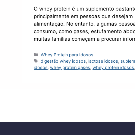
O whey protein é um suplemento bastante 
principalmente em pessoas que desejam 
alimentação. No entanto, algumas pessoa
consumo, como gases, estufamento abdom
muitas famílias começam a procurar inf
Categorias
Whey Protein para Idosos
Tags
digestão whey idosos
,
lactose idosos
,
suplem
idosos
,
whey protein gases
,
whey protein idosos