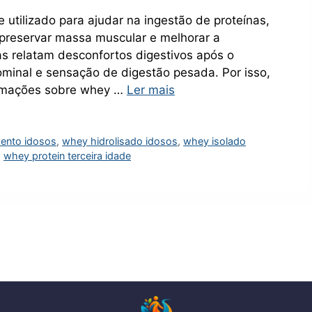
utilizado para ajudar na ingestão de proteínas,
preservar massa muscular e melhorar a
s relatam desconfortos digestivos após o
inal e sensação de digestão pesada. Por isso,
ormações sobre whey …
Ler mais
ento idosos
,
whey hidrolisado idosos
,
whey isolado
,
whey protein terceira idade