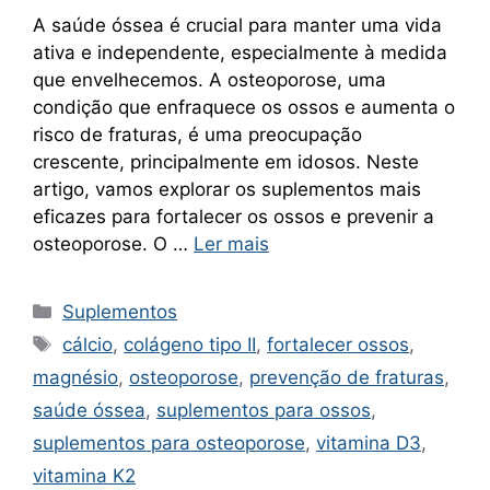
A saúde óssea é crucial para manter uma vida
ativa e independente, especialmente à medida
que envelhecemos. A osteoporose, uma
condição que enfraquece os ossos e aumenta o
risco de fraturas, é uma preocupação
crescente, principalmente em idosos. Neste
artigo, vamos explorar os suplementos mais
eficazes para fortalecer os ossos e prevenir a
osteoporose. O …
Ler mais
Categorias
Suplementos
Tags
cálcio
,
colágeno tipo II
,
fortalecer ossos
,
magnésio
,
osteoporose
,
prevenção de fraturas
,
saúde óssea
,
suplementos para ossos
,
suplementos para osteoporose
,
vitamina D3
,
vitamina K2