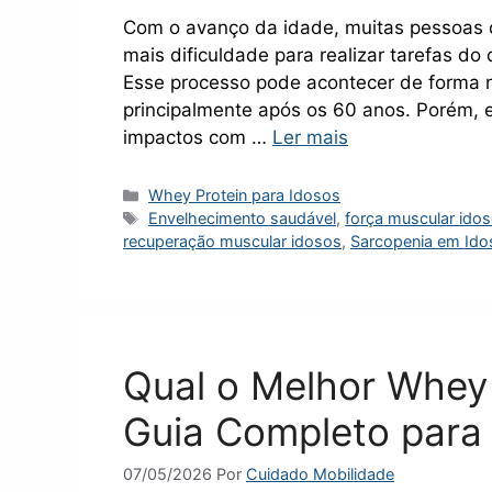
Com o avanço da idade, muitas pessoas 
mais dificuldade para realizar tarefas do
Esse processo pode acontecer de forma n
principalmente após os 60 anos. Porém, e
impactos com …
Ler mais
Categorias
Whey Protein para Idosos
Tags
Envelhecimento saudável
,
força muscular ido
recuperação muscular idosos
,
Sarcopenia em Ido
Qual o Melhor Whey 
Guia Completo para
07/05/2026
Por
Cuidado Mobilidade