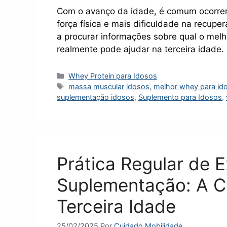
Com o avanço da idade, é comum ocorrer
força física e mais dificuldade na recup
a procurar informações sobre qual o mel
realmente pode ajudar na terceira idade
Categorias
Whey Protein para Idosos
Tags
massa muscular idosos
,
melhor whey para id
suplementação idosos
,
Suplemento para Idosos
,
Prática Regular de E
Suplementação: A C
Terceira Idade
25/02/2025
Por
Cuidado Mobilidade