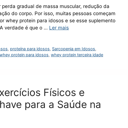
 perda gradual de massa muscular, redução da
eração do corpo. Por isso, muitas pessoas começam
hor whey protein para idosos e se esse suplemento
. A verdade é que o …
Ler mais
osos
,
proteína para idosos
,
Sarcopenia em Idosos
,
whey protein para idosos
,
whey protein terceira idade
xercícios Físicos e
have para a Saúde na