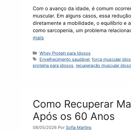
Com o avanço da idade, é comum ocorrer 
muscular. Em alguns casos, essa redução
diretamente a mobilidade, o equilíbrio e
como sarcopenia, um problema relacion
mais
Categorias
Whey Protein para Idosos
Tags
Envelhecimento saudável
,
força muscular ido
proteína para idosos
,
recuperação muscular idos
Como Recuperar Ma
Após os 60 Anos
08/05/2026
Por
Sofia Martins