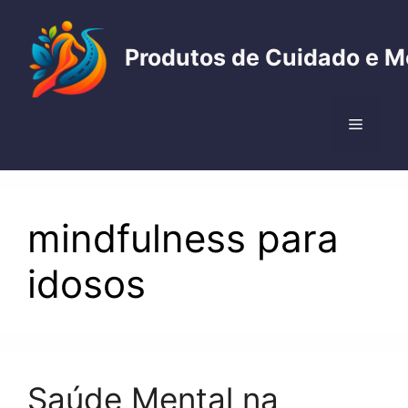
Pular
para
Produtos de Cuidado e M
o
conteúdo
Menu
mindfulness para
idosos
Saúde Mental na