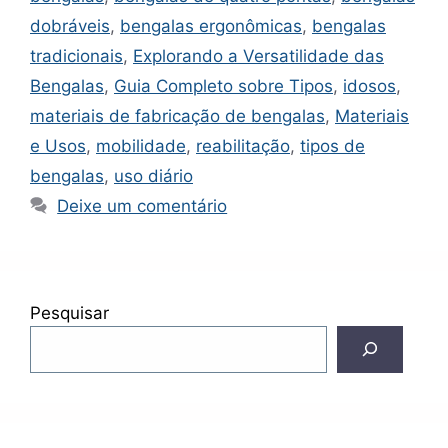
dobráveis
,
bengalas ergonômicas
,
bengalas
tradicionais
,
Explorando a Versatilidade das
Bengalas
,
Guia Completo sobre Tipos
,
idosos
,
materiais de fabricação de bengalas
,
Materiais
e Usos
,
mobilidade
,
reabilitação
,
tipos de
bengalas
,
uso diário
Deixe um comentário
Pesquisar