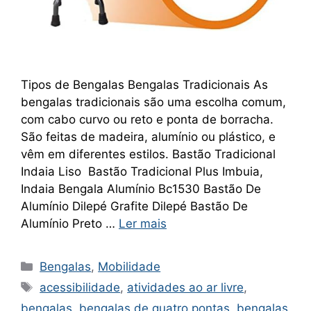
Tipos de Bengalas Bengalas Tradicionais As
bengalas tradicionais são uma escolha comum,
com cabo curvo ou reto e ponta de borracha.
São feitas de madeira, alumínio ou plástico, e
vêm em diferentes estilos. Bastão Tradicional
Indaia Liso Bastão Tradicional Plus Imbuia,
Indaia Bengala Alumínio Bc1530 Bastão De
Alumínio Dilepé Grafite Dilepé Bastão De
Alumínio Preto …
Ler mais
Categorias
Bengalas
,
Mobilidade
Tags
acessibilidade
,
atividades ao ar livre
,
bengalas
,
bengalas de quatro pontas
,
bengalas