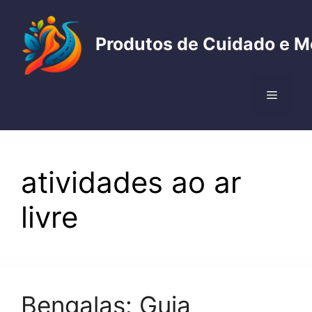
Pular
para
Produtos de Cuidado e M
o
conteúdo
Menu
atividades ao ar
livre
Bengalas: Guia