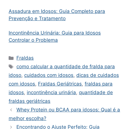
Assadura em Idosos: Guia Completo para
Prevenção e Tratamento
Incontinência Urinária: Guia para Idosos
Controlar o Problema
Categorias
Fraldas
Tags
como calcular a quantidade de fralda para
idoso
,
cuidados com idosos
,
dicas de cuidados
com idosos
,
Fraldas Geriátricas
,
fraldas para
idosos
,
incontinência urinária
,
quantidade de
fraldas geriátricas
Whey Protein ou BCAA para idosos: Qual é a
melhor escolha?
Encontrando o Ajuste Perfeito: Guia