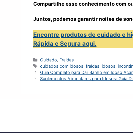
Compartilhe esse conhecimento com ou
Juntos, podemos garantir noites de son
Encontre produtos de cuidado e hi
Rápida e Segura aqui.
Categorias
Cuidado
,
Fraldas
Tags
cuidados com idosos
,
fraldas
,
idosos
,
inconti
Guia Completo para Dar Banho em Idoso Aca
Suplementos Alimentares para Idosos: Guia De