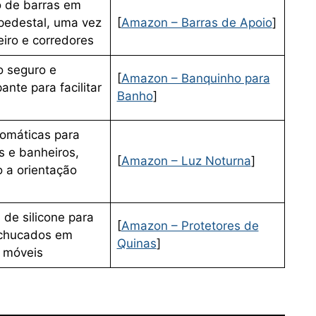
o de barras em
pedestal, uma vez
[
Amazon – Barras de Apoio
]
iro e corredores
 seguro e
[
Amazon – Banquinho para
ante para facilitar
Banho
]
omáticas para
s e banheiros,
[
Amazon – Luz Noturna
]
o a orientação
 de silicone para
[
Amazon – Protetores de
achucados em
Quinas
]
 móveis